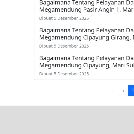
Bagaimana Tentang Pelayanan Dan
Megamendung Pasir Angin 1, Ma
Dibuat 5 Desember 2025
Bagaimana Tentang Pelayanan Dan
Megamendung Cipayung Girang, 
Dibuat 5 Desember 2025
Bagaimana Tentang Pelayanan Dan
Megamendung Cipayung, Mari S
Dibuat 5 Desember 2025
‹