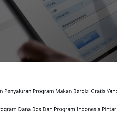
Penyaluran Program Makan Bergizi Gratis Yang 
ogram Dana Bos Dan Program Indonesia Pintar Ya