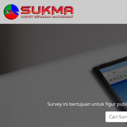
Survey ini bertujuan untuk figur pub