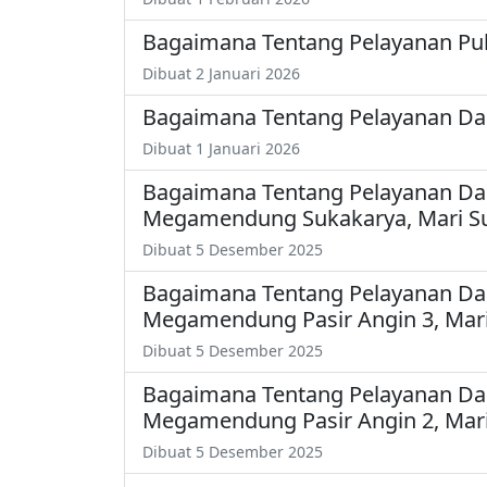
Bagaimana Tentang Pelayanan Pu
Dibuat 2 Januari 2026
Bagaimana Tentang Pelayanan Dan
Dibuat 1 Januari 2026
Bagaimana Tentang Pelayanan Dan
Megamendung Sukakarya, Mari 
Dibuat 5 Desember 2025
Bagaimana Tentang Pelayanan Dan
Megamendung Pasir Angin 3, Ma
Dibuat 5 Desember 2025
Bagaimana Tentang Pelayanan Dan
Megamendung Pasir Angin 2, Ma
Dibuat 5 Desember 2025